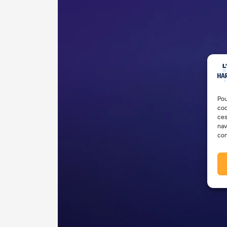
Pou
coo
ces
nav
con