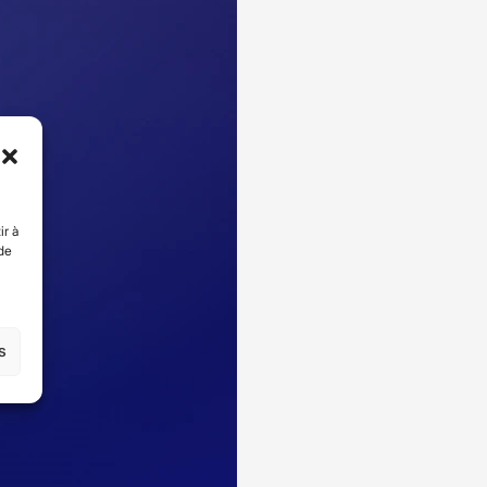
ir à
de
s