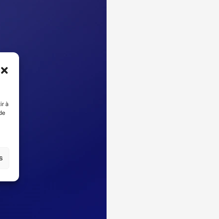
ir à
de
s