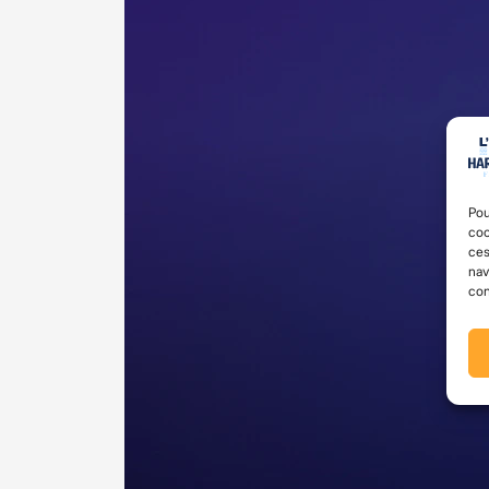
Pou
coo
ces
nav
con