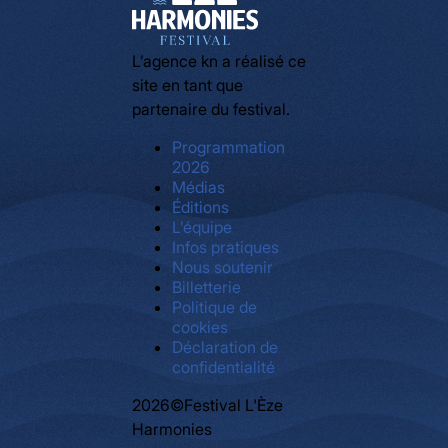
L’agence kn a réalisé ce
site en tant que
partenaire du festival.
Programmation
2026
Médias
Éditions
L’équipe
Infos pratiques
Nous soutenir
Billetterie
Politique de
cookies
Déclaration de
confidentialité
2026©Festival L'Èze
Harmonies