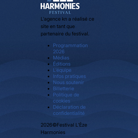
L’agence kn a réalisé ce
site en tant que
partenaire du festival.
Programmation
2026
Médias
Éditions
L’équipe
Infos pratiques
Nous soutenir
Billetterie
Politique de
cookies
Déclaration de
confidentialité
2026©Festival L'Èze
Harmonies