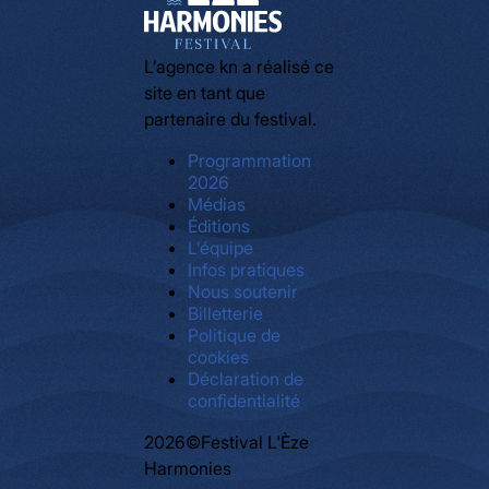
L’agence kn a réalisé ce
site en tant que
partenaire du festival.
Programmation
2026
Médias
Éditions
L’équipe
Infos pratiques
Nous soutenir
Billetterie
Politique de
cookies
Déclaration de
confidentialité
2026©Festival L'Èze
Harmonies