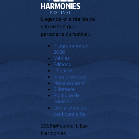
L’agence kn a réalisé ce
site en tant que
partenaire du festival.
Programmation
2026
Médias
Éditions
L’équipe
Infos pratiques
Nous soutenir
Billetterie
Politique de
cookies
Déclaration de
confidentialité
2026©Festival L'Èze
Harmonies